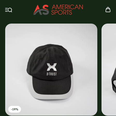
-
19
%