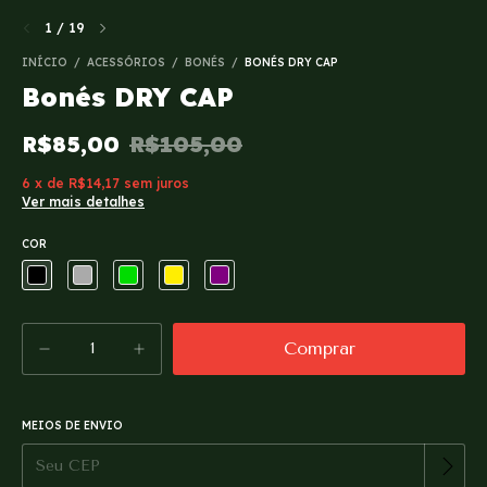
1
/
19
INÍCIO
/
ACESSÓRIOS
/
BONÉS
/
BONÉS DRY CAP
Bonés DRY CAP
R$85,00
R$105,00
6
x
de
R$14,17
sem juros
Ver mais detalhes
COR
MEIOS DE ENVIO
Alterar CEP
Entregas para o CEP: