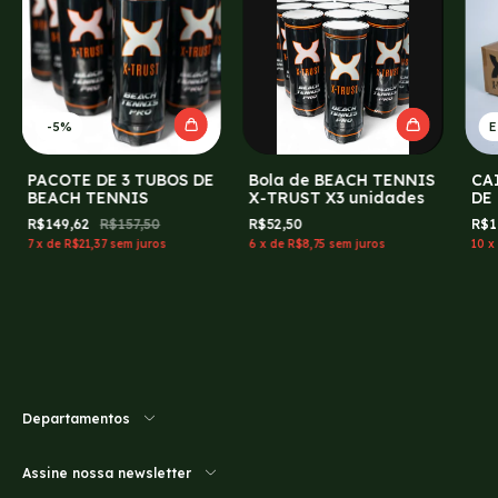
-
5
%
E
PACOTE DE 3 TUBOS DE
Bola de BEACH TENNIS
CA
BEACH TENNIS
X-TRUST X3 unidades
DE
R$149,62
R$157,50
R$52,50
R$1
7
x
de
R$21,37
sem juros
6
x
de
R$8,75
sem juros
10
x
Departamentos
Assine nossa newsletter