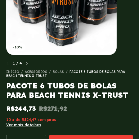
-
10
%
1
/
4
INÍCIO
/
ACESSÓRIOS
/
BOLAS
/
PACOTE 6 TUBOS DE BOLAS PARA
BEACH TENNIS X-TRUST
PACOTE 6 TUBOS DE BOLAS
PARA BEACH TENNIS X-TRUST
R$244,73
R$271,92
10
x
de
R$24,47
sem juros
Ver mais detalhes