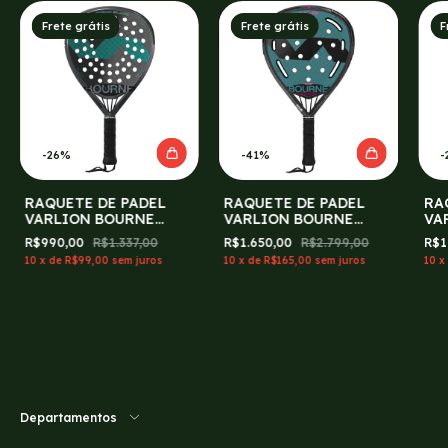
Frete grátis
Frete grátis
F
-
26
%
-
41
%
-
RAQUETE DE PADEL
RAQUETE DE PADEL
RA
VARLION BOURNE
VARLION BOURNE
VA
SUMMUM CARBON
SUMMUM PRISMA
R$990,00
R$1.337,00
R$1.650,00
R$2.799,00
R$1
BLACK
RADIO W
10
x
de
R$99,00
sem juros
10
x
de
R$165,00
sem juros
10
x
Departamentos