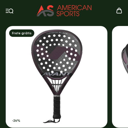
Frete grátis
-
26
%