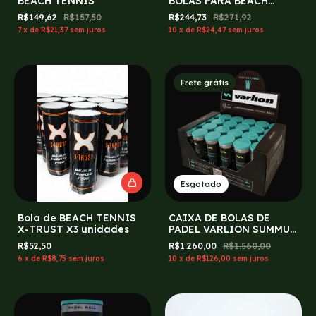
BEACH TENNIS
BOLAS PARA BEACH
TENNIS X-TRUST
R$149,62
R$157,50
R$244,73
R$271,92
7
x
de
R$21,37
sem juros
10
x
de
R$24,47
sem juros
Frete grátis
Esgotado
Bola de BEACH TENNIS
CAIXA DE BOLAS DE
X-TRUST X3 unidades
PADEL VARLION SUMMUM
PRO W X24 TUBOS X3
R$52,50
R$1.260,00
R$1.560,00
BOLAS CADA
6
x
de
R$8,75
sem juros
10
x
de
R$126,00
sem juros