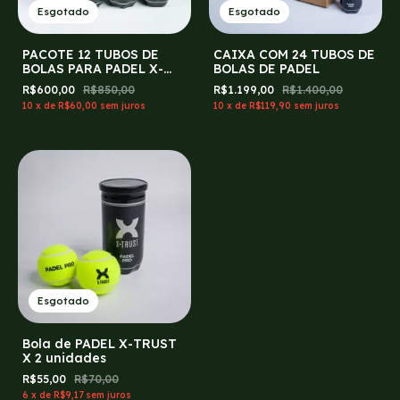
Esgotado
Esgotado
PACOTE 12 TUBOS DE
CAIXA COM 24 TUBOS DE
BOLAS PARA PADEL X-
BOLAS DE PADEL
TRUST
R$600,00
R$850,00
R$1.199,00
R$1.400,00
10
x
de
R$60,00
sem juros
10
x
de
R$119,90
sem juros
Esgotado
Bola de PADEL X-TRUST
X 2 unidades
R$55,00
R$70,00
6
x
de
R$9,17
sem juros