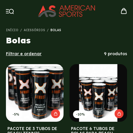
INÍCIO
/
ACESSÓRIOS
/
BOLAS
Bolas
Filtrar e ordenar
9 produtos
-
5
%
-
10
%
PACOTE DE 3 TUBOS DE
PACOTE 6 TUBOS DE