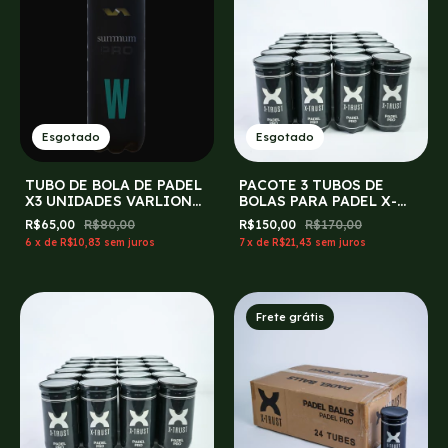
Esgotado
Esgotado
TUBO DE BOLA DE PADEL
PACOTE 3 TUBOS DE
X3 UNIDADES VARLION
BOLAS PARA PADEL X-
SUMMUM PRO W
TRUST
R$65,00
R$80,00
R$150,00
R$170,00
6
x
de
R$10,83
sem juros
7
x
de
R$21,43
sem juros
Frete grátis